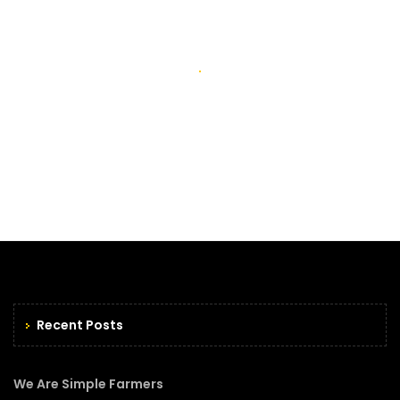
Maecenas vulputate nisl ac odio venenatis, fermentum
sodales arcu posuere vestibulum congue metus sit amet
nisi.
Add Listings
Recent Posts
We Are Simple Farmers